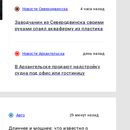
Таких событий не
В магазинах России
было с 1945: чего
Новости Северодвинска
4 часа назад
ажиотаж из-за этого
ждать всем нам?
продукта: что купить?
Заводчанин из Северодвинска своими
руками спаял акваферму из пластика
Новости Архангельска
день назад
В Архангельске продают надстройку
судна под офис или гостиницу
Авто
29 минут назад
Длиннее и мощнее: что известно о