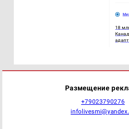
Ми
18 мл
Канад
адапт
Размещение рек
+79023790276
infolivesmi@yandex