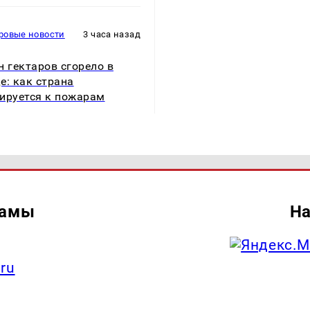
ровые новости
3 часа назад
н гектаров сгорело в
е: как страна
ируется к пожарам
ламы
На
.ru