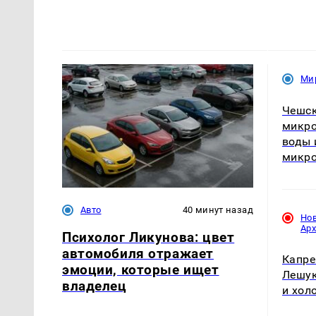
Ми
Чешск
микро
воды 
микро
Авто
40 минут назад
Но
Ар
Психолог Ликунова: цвет
автомобиля отражает
Капре
эмоции, которые ищет
Лешук
владелец
и хол