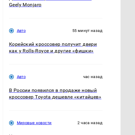
Geely Monjaro
Авто
55 минут назад
Корейский кроссовер получит двери
как у Rolls-Royce и другие «фишки»
Авто
час назад
В России появился в продаже новый
кроссовер Toyota дешевле «китайцев»
Мировые новости
2 часа назад