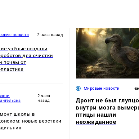
ровые новости
2 часа назад
ие учёные создали
роботов для очистки
и почвы от
пластика
Мировые новости
ча
вости
2 часа
Дронт не был глупцо
хангельска
назад
внутри мозга выме
птицы нашли
монт школы в
онском: новые верстаки
неожиданное
одильник