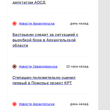
депутатом АОСД
Новости Архангельска
день назад
Бастрыкин следит за ситуацией с
вырубкой бора в Архангельской
области
Новости Северодвинска
22 часа назад
Степашин положительно оценил
первый в Поморье проект КРТ
Новости Архангельска
день назад