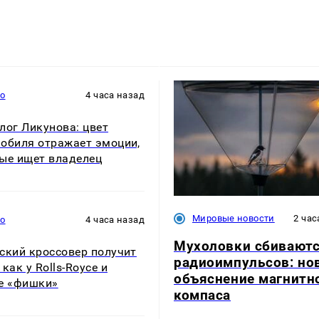
то
4 часа назад
лог Ликунова: цвет
обиля отражает эмоции,
ые ищет владелец
Мировые новости
2 час
то
4 часа назад
Мухоловки сбиваютс
ский кроссовер получит
радиоимпульсов: но
как у Rolls-Royce и
объяснение магнитн
е «фишки»
компаса