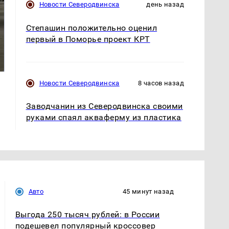
Новости Северодвинска
день назад
Степашин положительно оценил
первый в Поморье проект КРТ
На Урале из казны
Как выглядит место
были украдены 18
крушение вертолета на
миллионов рублей
Кавказе: смотреть
Новости Северодвинска
8 часов назад
Заводчанин из Северодвинска своими
руками спаял акваферму из пластика
Авто
45 минут назад
Выгода 250 тысяч рублей: в России
подешевел популярный кроссовер