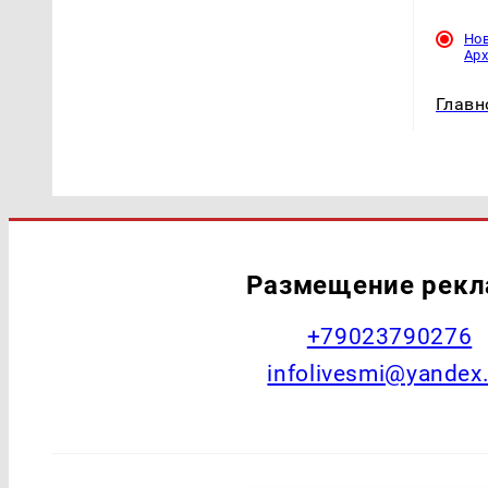
Но
Ар
Главн
Размещение рек
+79023790276
infolivesmi@yandex