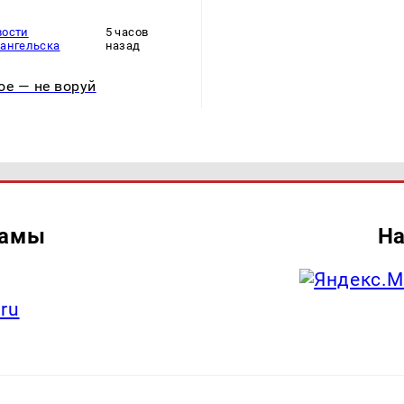
вости
5 часов
хангельска
назад
ое — не воруй
ламы
На
.ru