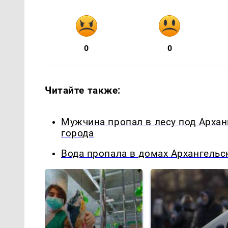
0
0
Читайте также:
Мужчина пропал в лесу под Архан
города
Вода пропала в домах Архангельс