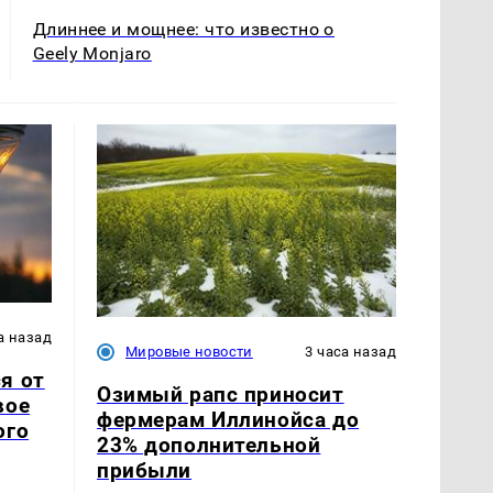
Длиннее и мощнее: что известно о
Geely Monjaro
а назад
Мировые новости
3 часа назад
я от
Озимый рапс приносит
вое
фермерам Иллинойса до
ого
23% дополнительной
прибыли