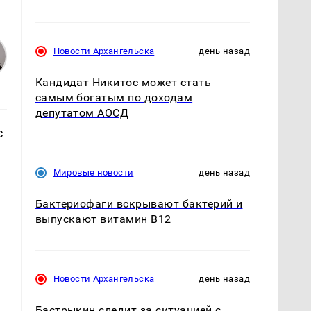
Новости Архангельска
день назад
Кандидат Никитос может стать
самым богатым по доходам
депутатом АОСД
с
Мировые новости
день назад
Бактериофаги вскрывают бактерий и
выпускают витамин B12
Новости Архангельска
день назад
Бастрыкин следит за ситуацией с