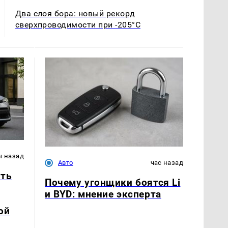
Два слоя бора: новый рекорд
сверхпроводимости при -205°C
ы назад
Авто
час назад
ать
Почему угонщики боятся Li
и BYD: мнение эксперта
ой