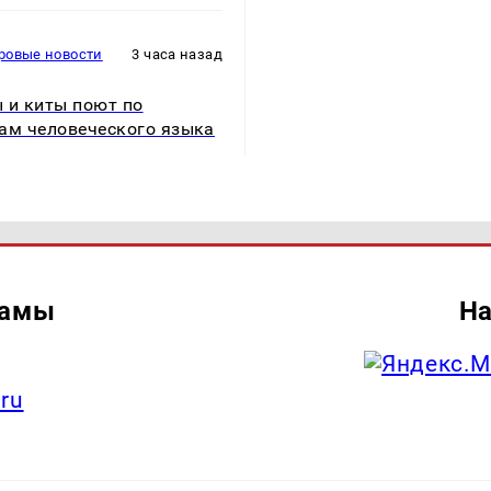
ровые новости
3 часа назад
 и киты поют по
ам человеческого языка
ламы
На
.ru