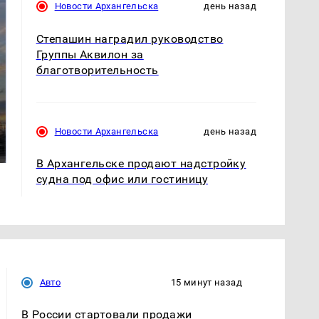
Новости Архангельска
день назад
Степашин наградил руководство
Группы Аквилон за
благотворительность
СМИ: В Химках на
полицейскую
В магазинах России
Новости Архангельска
день назад
машину напали и
ажиотаж из-за этого
подожгли.
продукта: что купить?
В Архангельске продают надстройку
судна под офис или гостиницу
Авто
15 минут назад
В России стартовали продажи