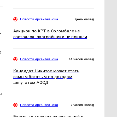
Новости Архангельска
день назад
Аукцион по КРТ в Соломбале не
.
состоялся: застройщики не пришли
о
Новости Архангельска
14 часов назад
Кандидат Никитос может стать
самым богатым по доходам
депутатом АОСД
я
Новости Архангельска
7 часов назад
Бастрыкин следит за ситуацией с