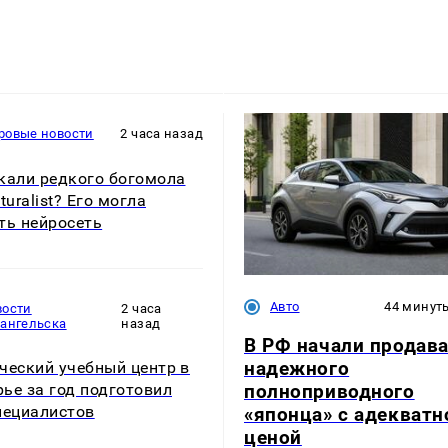
ровые новости
2 часа назад
кали редкого богомола
turalist? Его могла
ть нейросеть
Авто
44 минут
вости
2 часа
хангельска
назад
В РФ начали продав
надежного
ческий учебный центр в
полноприводного
ье за год подготовил
пециалистов
«японца» с адекватн
ценой