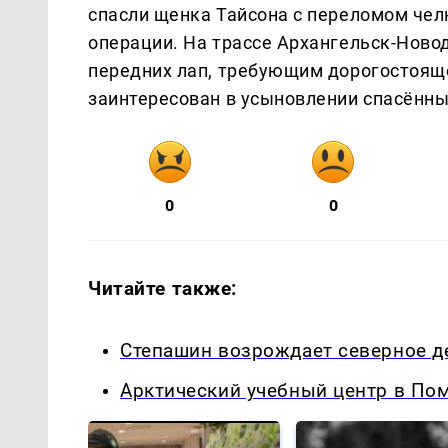
спасли щенка Тайсона с переломом чел
операции. На трассе Архангельск-Ново
передних лап, требующим дорогостояще
заинтересован в усыновлении спасённ
0
0
Читайте также:
Степашин возрождает северное д
Арктический учебный центр в Пом