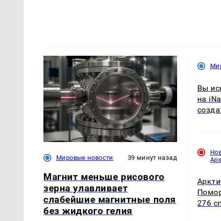
Ми
Вы ис
на iNa
созда
Но
Мировые новости
39 минут назад
Ар
Магнит меньше рисового
Аркти
зерна улавливает
Помор
слабейшие магнитные поля
276 с
без жидкого гелия