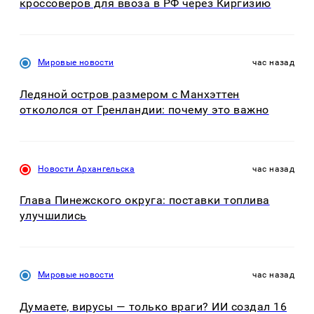
кроссоверов для ввоза в РФ через Киргизию
Мировые новости
час назад
Ледяной остров размером с Манхэттен
откололся от Гренландии: почему это важно
Новости Архангельска
час назад
Глава Пинежского округа: поставки топлива
улучшились
Мировые новости
час назад
Думаете, вирусы — только враги? ИИ создал 16