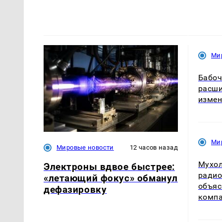
Ми
Бабоч
расши
измен
Ми
Мировые новости
12 часов назад
Мухол
Электроны вдвое быстрее:
радио
«летающий фокус» обманул
объяс
дефазировку
комп