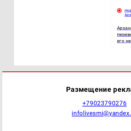
Но
Ар
Архан
перев
его н
Размещение рек
+79023790276
infolivesmi@yandex