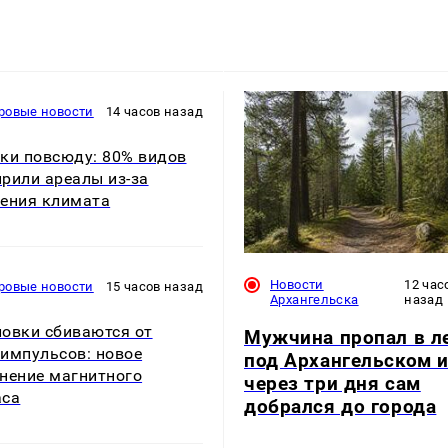
ровые новости
14 часов назад
ки повсюду: 80% видов
рили ареалы из-за
ения климата
Новости
12 час
ровые новости
15 часов назад
Архангельска
назад
овки сбиваются от
Мужчина пропал в л
импульсов: новое
под Архангельском 
нение магнитного
через три дня сам
аса
добрался до города