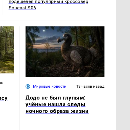
подешевел популярный кроссовер
Soueast S06
ов
Мировые новости
13 часов назад
Додо не был глупым:
есу
учёные нашли следы
и
ночного образа жизни