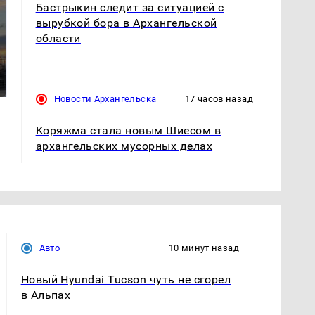
Бастрыкин следит за ситуацией с
вырубкой бора в Архангельской
области
СМИ: В Химках на
полицейскую
В магазинах России
машину напали и
ажиотаж из-за этого
подожгли.
продукта: что купить?
Новости Архангельска
17 часов назад
Коряжма стала новым Шиесом в
архангельских мусорных делах
Авто
10 минут назад
Новый Hyundai Tucson чуть не сгорел
в Альпах