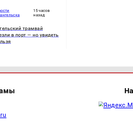
вости
15 часов
хангельска
назад
гельский трамвай
езли в порт — но увидеть
ельзя
ламы
На
.ru