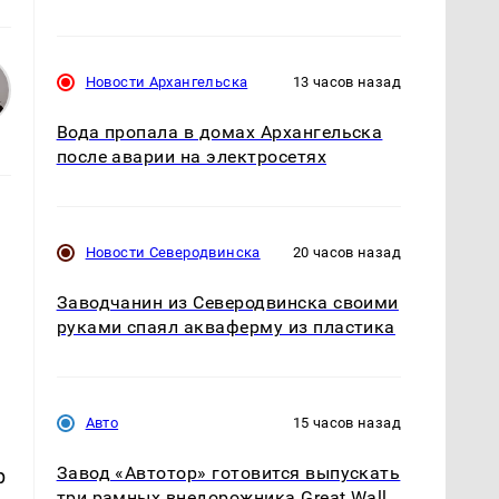
Новости Архангельска
13 часов назад
Вода пропала в домах Архангельска
после аварии на электросетях
,
Новости Северодвинска
20 часов назад
Заводчанин из Северодвинска своими
руками спаял акваферму из пластика
Авто
15 часов назад
Завод «Автотор» готовится выпускать
р
три рамных внедорожника Great Wall