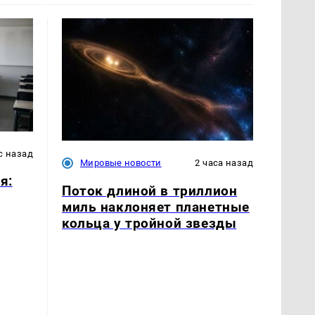
с назад
Мировые новости
2 часа назад
я:
Поток длиной в триллион
миль наклоняет планетные
кольца у тройной звезды