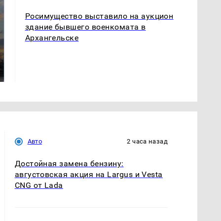
Росимущество выставило на аукцион
здание бывшего военкомата в
Архангельске
СМИ: В Химках на
полицейскую
В магазинах России
машину напали и
ажиотаж из-за этого
подожгли.
продукта: что купить?
Авто
2 часа назад
Достойная замена бензину:
августовская акция на Largus и Vesta
CNG от Lada