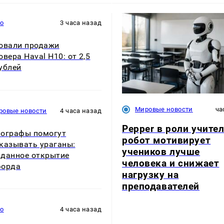
то
3 часа назад
овали продажи
овера Haval H10: от 2,5
ублей
Мировые новости
ча
ровые новости
4 часа назад
Pepper в роли учител
ографы помогут
робот мотивирует
казывать ураганы:
учеников лучше
данное открытие
человека и снижает
форда
нагрузку на
преподавателей
то
4 часа назад