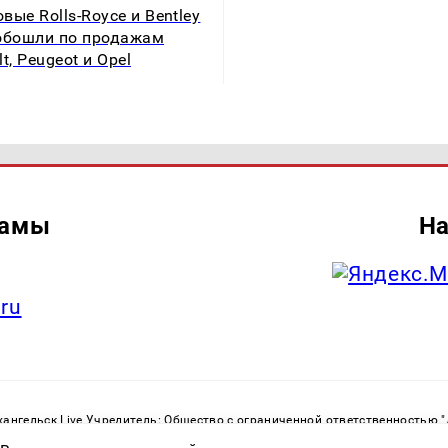
вые Rolls-Royce и Bentley
обошли по продажам
t, Peugeot и Opel
ламы
На
.ru
ангельск Live Учредитель: Общество с ограниченной ответственностью 
. С. Тел.: +79023790276 Адрес эл. почты:
infolivesmi@yandex.ru
Знак инф