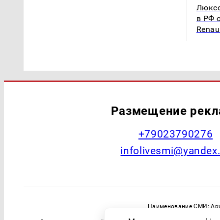
Люксо
в РФ 
Renaul
Размещение рек
+79023790276
infolivesmi@yandex
Наименование СМИ: Арх
Главный редактор: Самохин А