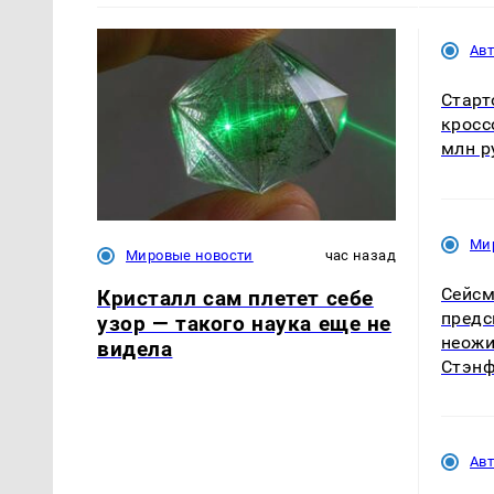
Ав
Старт
кросс
млн р
Ми
Мировые новости
час назад
Сейсм
Кристалл сам плетет себе
предс
узор — такого наука еще не
неожи
видела
Стэн
Ав