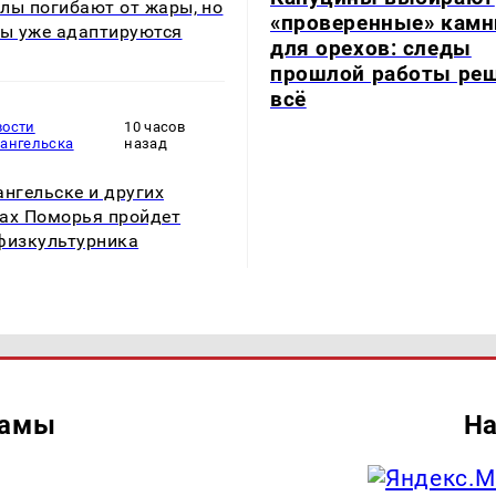
лы погибают от жары, но
«проверенные» камн
ны уже адаптируются
для орехов: следы
прошлой работы ре
всё
вости
10 часов
хангельска
назад
ангельске и других
ах Поморья пройдет
физкультурника
ламы
На