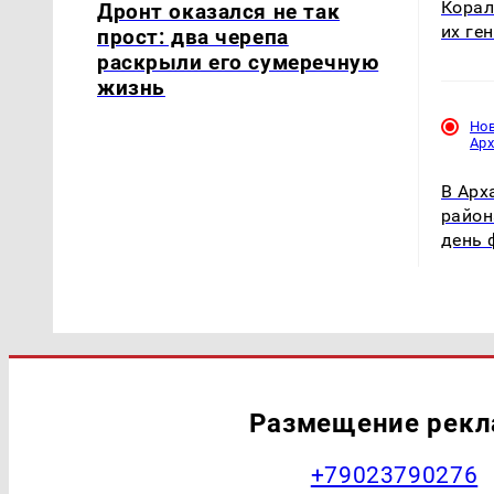
Корал
Дронт оказался не так
их ге
прост: два черепа
раскрыли его сумеречную
жизнь
Но
Ар
В Арх
район
день 
Размещение рек
+79023790276