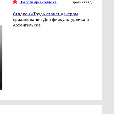
Новости Архангельска
день назад
Стадион «Труд» станет центром
празднования Дня физкультурника в
Архангельске
Таких событий не
В магазинах России
было с 1945: чего
ажиотаж из-за этого
ждать всем нам?
продукта: что купить?