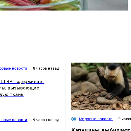
ровые новости
8 часов назад
 LTBP1 сдерживает
лы, вызывающие
вую ткань
Мировые новости
9 часо
ровые новости
9 часов назад
Капуцины выбирают