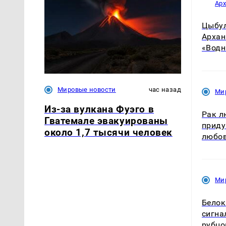
Ар
Цыбул
Архан
«Водн
Мировые новости
час назад
Ми
Из-за вулкана Фуэго в
Рак л
Гватемале эвакуированы
приду
около 1,7 тысячи человек
любов
Ми
Белок
сигна
рубцо