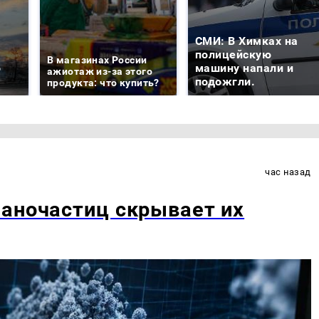
СМИ: В Химках на
е
полицейскую
В магазинах России
о
машину напали и
ажиотаж из-за этого
подожгли.
продукта: что купить?
час назад
аночастиц скрывает их