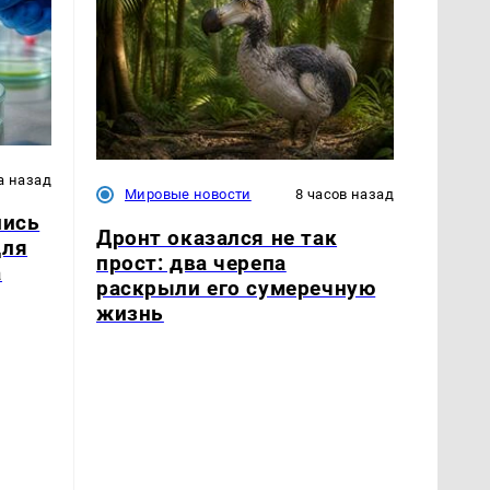
а назад
Мировые новости
8 часов назад
лись
Дронт оказался не так
для
прост: два черепа
а
раскрыли его сумеречную
жизнь