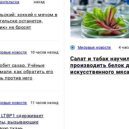
хангельска
назад
ьский: хоккей с мячом в
гельске останется,
ик» не бросят
Мировые новости
4 час
ровые новости
10 часов назад
Салат и табак научи
производить белок 
юбит сахар. Учёные
искусственного мяс
мали, как обратить его
ь против него
ровые новости
11 часов назад
 LTBP1 сдерживает
лы, вызывающие
вую ткань