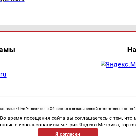
ламы
На
.ru
ангельск Live Учредитель: Общество с ограниченной ответственностью 
. С. Тел.: +79023790276 Адрес эл. почты:
infolivesmi@yandex.ru
Знак инф
 Во время посещения сайта вы соглашаетесь с тем, чт
ру в сфере связи, информационных технологий и массовых коммуникаций
82533 от 21.01.2022
ные с использованием метрик Яндекс Метрика, top.mail.
Я согласен