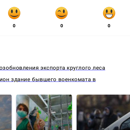
0
0
0
озобновления экспорта круглого леса
ион здание бывшего военкомата в