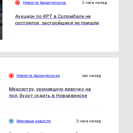
Новости Архангельска
2 часа назад
Аукцион по КРТ в Соломбале не
состоялся: застройщики не пришли
Где будет встреча
Такую зиму в России
президентов США и
никто не ждал: как
России: Европа?
так?!
Новости Архангельска
час назад
Медсестру, уронившую девочку на
пол, будут судить в Новодвинске
Мировые новости
2 часа назад