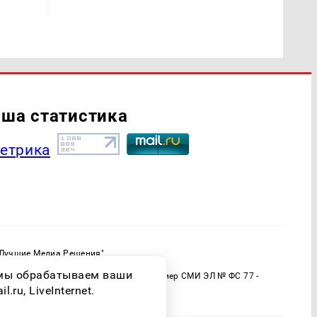
ша статистика
"Лучшие Медиа Решения"
ормационной продукции: 16+
о мы обрабатываем ваши
 (Роскомнадзор) Регистрационный номер СМИ ЭЛ № ФС 77 -
ru, LiveInternet.