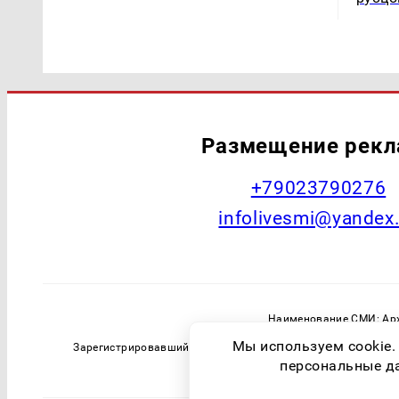
Размещение рек
+79023790276
infolivesmi@yandex
Наименование СМИ: Арх
Главный редактор: Самохин А
Мы используем cookie.
Зарегистрировавший орган: Федеральная служба по надзо
персональные дан