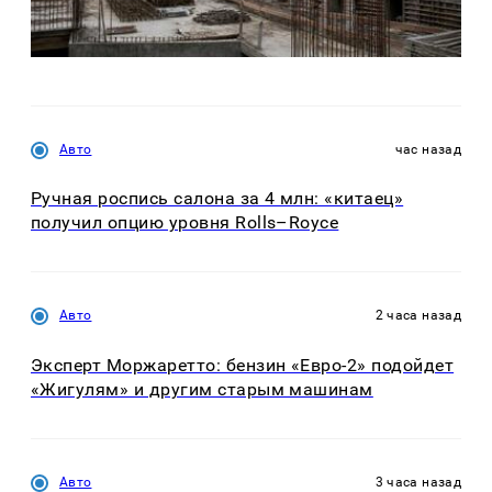
Авто
час назад
Ручная роспись салона за 4 млн: «китаец»
получил опцию уровня Rolls–Royce
Авто
2 часа назад
Эксперт Моржаретто: бензин «Евро-2» подойдет
«Жигулям» и другим старым машинам
Авто
3 часа назад