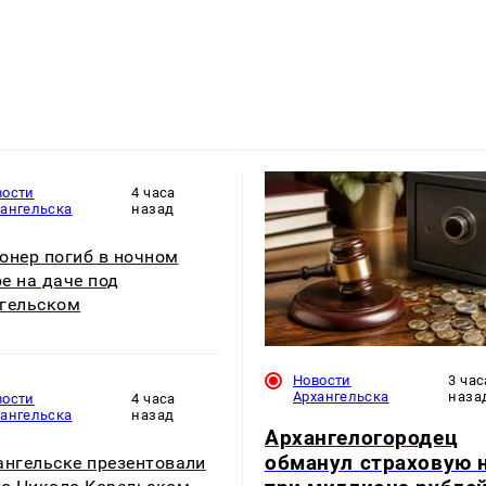
вости
4 часа
хангельска
назад
онер погиб в ночном
е на даче под
гельском
Новости
3 час
Архангельска
наза
вости
4 часа
хангельска
назад
Архангелогородец
обманул страховую 
ангельске презентовали