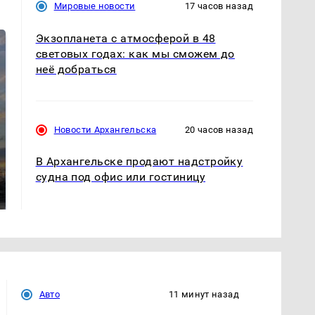
Мировые новости
17 часов назад
Экзопланета с атмосферой в 48
световых годах: как мы сможем до
неё добраться
Новости Архангельска
20 часов назад
СМИ: В Химках на
В Архангельске продают надстройку
полицейскую
В магазинах России
судна под офис или гостиницу
машину напали и
ажиотаж из-за этого
подожгли.
продукта: что купить?
Авто
11 минут назад