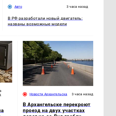
Авто
3 часа назад
В РФ разработали новый двигатель:
названы возможные модели
а
Новости Архангельска
3 часа назад
д
В Архангельске перекроют
проезд на двух участках
на