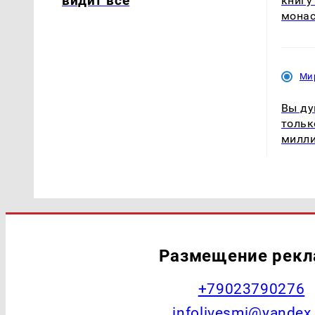
видит всё
книгу
мона
Ми
Вы ду
тольк
милл
Размещение рек
+79023790276
infolivesmi@yandex