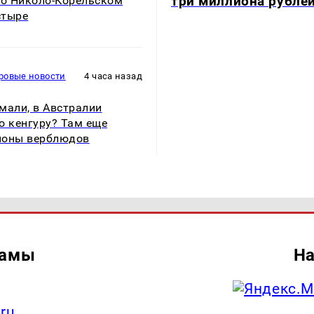
три миллиона рубле
 о Николо-Корельском
стыре
ровые новости
4 часа назад
мали, в Австралии
о кенгуру? Там еще
ионы верблюдов
ламы
На
.ru