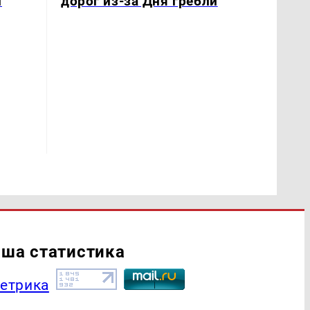
дорог из-за Дня гребли
й
ша статистика