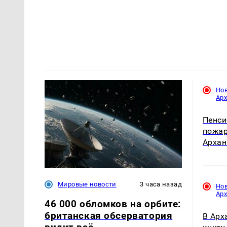
Но
Ар
Пенси
пожар
Архан
Мировые новости
3 часа назад
Но
Ар
46 000 обломков на орбите:
британская обсерватория
В Арх