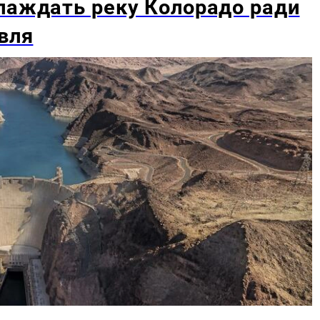
лаждать реку Колорадо ради
вля