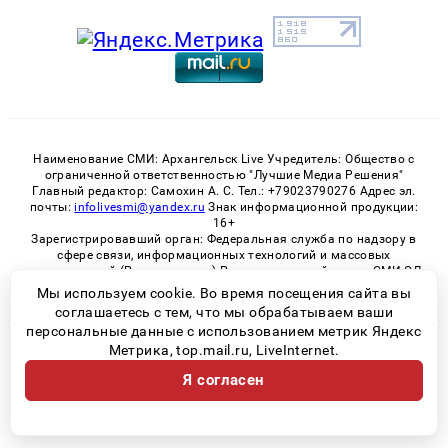
Наименование СМИ: Архангельск Live Учредитель: Общество с
ограниченной ответственностью "Лучшие Медиа Решения"
Главный редактор: Самохин А. С. Тел.: +79023790276 Адрес эл.
почты:
infolivesmi@yandex.ru
Знак информационной продукции:
16+
Зарегистрировавший орган: Федеральная служба по надзору в
сфере связи, информационных технологий и массовых
коммуникаций (Роскомнадзор) Регистрационный номер СМИ ЭЛ
№ ФС 77 - 82533 от 21.01.2022
Мы используем cookie. Во время посещения сайта вы
соглашаетесь с тем, что мы обрабатываем ваши
персональные данные с использованием метрик Яндекс
Метрика, top.mail.ru, LiveInternet.
© 2026 «Архангельск Live» | Все права защищены
Я согласен
Возрастная категория сайта 16+
Политика конфиденциальности