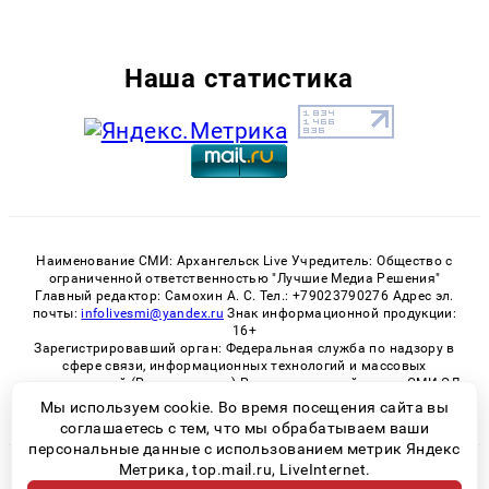
Наша статистика
Наименование СМИ: Архангельск Live Учредитель: Общество с
ограниченной ответственностью "Лучшие Медиа Решения"
Главный редактор: Самохин А. С. Тел.: +79023790276 Адрес эл.
почты:
infolivesmi@yandex.ru
Знак информационной продукции:
16+
Зарегистрировавший орган: Федеральная служба по надзору в
сфере связи, информационных технологий и массовых
коммуникаций (Роскомнадзор) Регистрационный номер СМИ ЭЛ
№ ФС 77 - 82533 от 21.01.2022
Мы используем cookie. Во время посещения сайта вы
соглашаетесь с тем, что мы обрабатываем ваши
персональные данные с использованием метрик Яндекс
Метрика, top.mail.ru, LiveInternet.
© 2026 «Архангельск Live» | Все права защищены