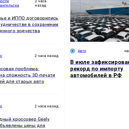
вости
2 часа
хангельска
назад
ье и ИППО договорились
рудничестве в сохранении
янного зодчества
Авто
ча
то
2 часа назад
В июле зафиксирова
рекорд по импорту
совая проблема:
автомобилей в РФ
на сложность 3D-печати
ей для старых авто
то
2 часа назад
дный кроссовер Geely
объявлены цены для