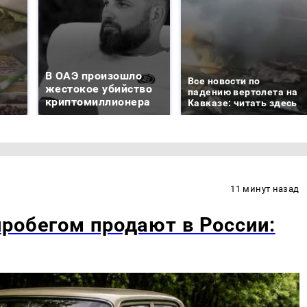
В ОАЭ произошло
Все новости по
жестокое убийство
падению вертолета на
криптомиллионера
Кавказе: читать здесь
11 минут назад
робегом продают в России: