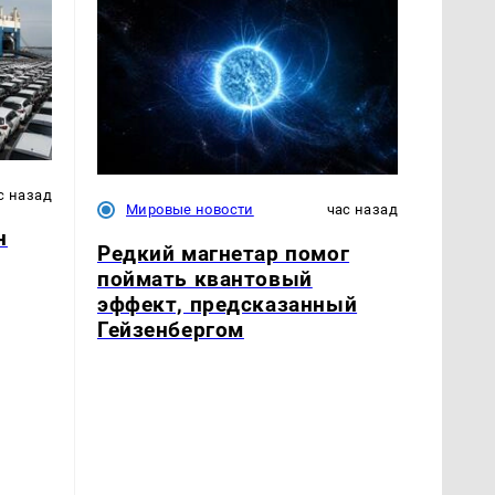
с назад
Мировые новости
час назад
н
Редкий магнетар помог
поймать квантовый
эффект, предсказанный
Гейзенбергом