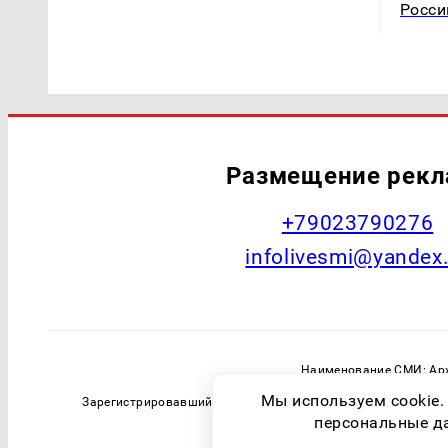
Росси
Размещение рек
+79023790276
infolivesmi@yandex
Наименование СМИ: Арх
Главный редактор: Самохин А
Мы используем cookie.
Зарегистрировавший орган: Федеральная служба по надзо
персональные дан