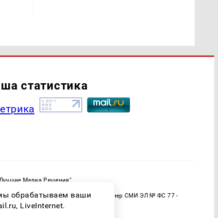
ша статистика
"Лучшие Медиа Решения"
ормационной продукции: 16+
о мы обрабатываем ваши
 (Роскомнадзор) Регистрационный номер СМИ ЭЛ № ФС 77 -
ru, LiveInternet.