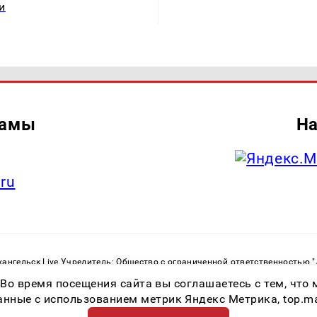
и
ламы
На
.ru
ангельск Live Учредитель: Общество с ограниченной ответственностью 
. С. Тел.: +79023790276 Адрес эл. почты:
infolivesmi@yandex.ru
Знак инф
 Во время посещения сайта вы соглашаетесь с тем, чт
ру в сфере связи, информационных технологий и массовых коммуникаций
82533 от 21.01.2022
ные с использованием метрик Яндекс Метрика, top.mail.