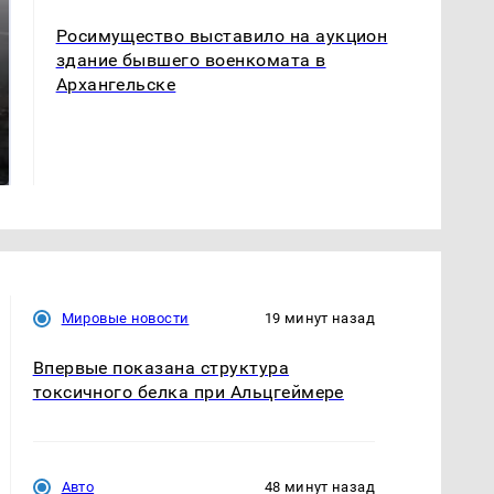
Росимущество выставило на аукцион
здание бывшего военкомата в
Архангельске
Таких событий не
В магазинах России
было с 1945: чего
ажиотаж из-за этого
ждать всем нам?
продукта: что купить?
Мировые новости
19 минут назад
Впервые показана структура
токсичного белка при Альцгеймере
Авто
48 минут назад