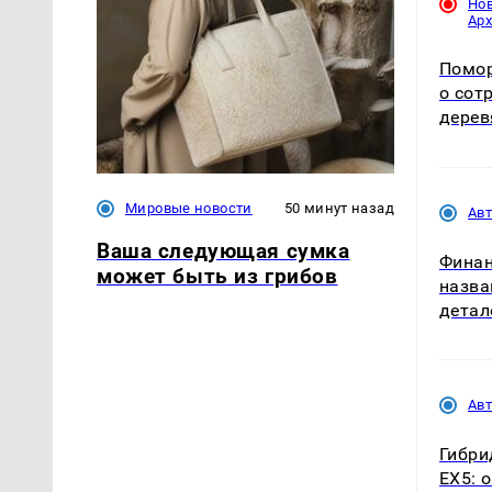
Но
Ар
Помор
о сот
дерев
Мировые новости
50 минут назад
Ав
Ваша следующая сумка
Финан
может быть из грибов
назва
детал
Ав
Гибри
EX5: 