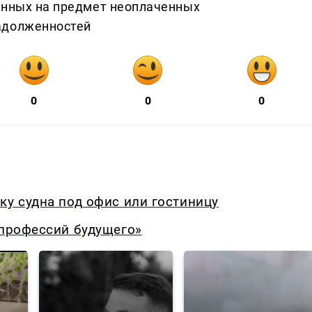
анных на предмет неоплаченных
адолженностей
0
0
0
ку судна под офис или гостиницу
 профессий будущего»