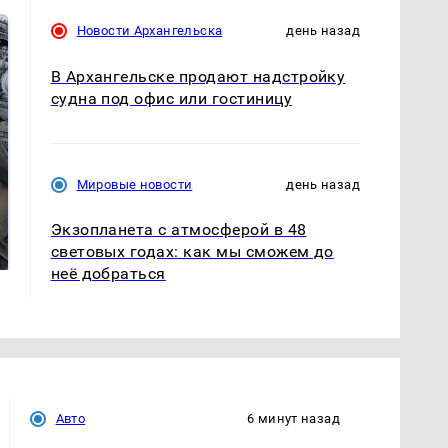
Новости Архангельска
день назад
В Архангельске продают надстройку
судна под офис или гостиницу
Мировые новости
день назад
На Урале из казны
Не ешьте эту
Экзопланета с атмосферой в 48
были украдены 18
готовую еду из
миллионов рублей
магазина: список
световых годах: как мы сможем до
неё добраться
Авто
6 минут назад