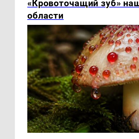
«Кровоточащий зуб» наш
области