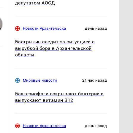
депутатом АОСД
Новости Архангельска
день назад
Бастрыкин следит за ситуацией с
вырубкой бора в Архангельской
области
Мировые новости
21 час назад
Бактериофаги вскрывают бактерий и
выпускают витамин B12
Новости Архангельска
день назад