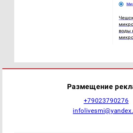
Ми
Чешск
микро
воды 
микро
Размещение рек
+79023790276
infolivesmi@yandex