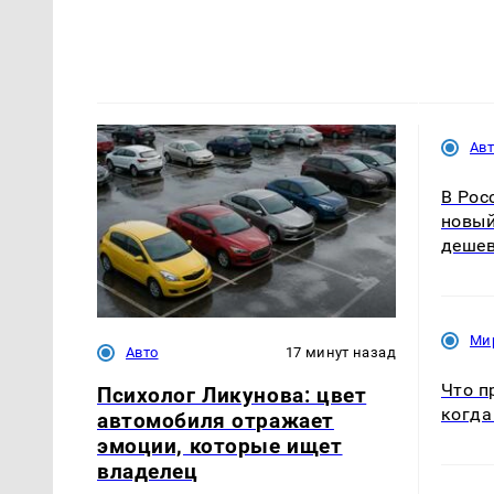
Ав
В Рос
новый
дешев
Ми
Авто
17 минут назад
Что п
Психолог Ликунова: цвет
когда
автомобиля отражает
эмоции, которые ищет
владелец