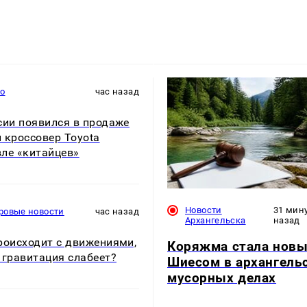
то
час назад
сии появился в продаже
 кроссовер Toyota
ле «китайцев»
Новости
31 мин
ровые новости
час назад
Архангельска
назад
роисходит с движениями,
Коряжма стала нов
 гравитация слабеет?
Шиесом в архангель
мусорных делах