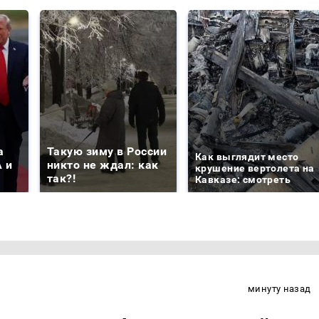
а
Такую зиму в России
Как выглядит место
 и
никто не ждал: как
крушение вертолета на
так?!
Кавказе: смотреть
минуту назад