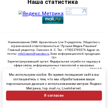
Наша статистика
Наименование СМИ: Архангельск Live Учредитель: Общество с
ограниченной ответственностью "Лучшие Медиа Решения"
Главный редактор: Самохин А. С. Тел.: +79023790276 Адрес эл.
почты:
infolivesmi@yandex.ru
Знак информационной продукции:
16+
Зарегистрировавший орган: Федеральная служба по надзору в
сфере связи, информационных технологий и массовых
коммуникаций (Роскомнадзор) Регистрационный номер СМИ ЭЛ
№ ФС 77 - 82533 от 21.01.2022
Мы используем cookie. Во время посещения сайта вы
соглашаетесь с тем, что мы обрабатываем ваши
персональные данные с использованием метрик Яндекс
Метрика, top.mail.ru, LiveInternet.
© 2026 «Архангельск Live» | Все права защищены
Я согласен
Возрастная категория сайта 16+
Политика конфиденциальности