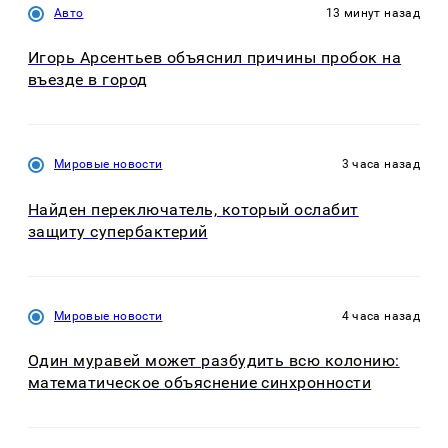
Авто
13 минут назад
Игорь Арсентьев объяснил причины пробок на
въезде в город
Мировые новости
3 часа назад
Найден переключатель, который ослабит
защиту супербактерий
Мировые новости
4 часа назад
Один муравей может разбудить всю колонию:
математическое объяснение синхронности