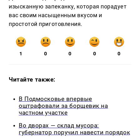
изысканную запеканку, которая порадует
вас своим насыщенным вкусом и
простотой приготовления.
1
0
0
0
0
Читайте также:
В Подмосковье впервые
оштрафовали за борщевик на
частном участке
Во дворах — склад мусора:
губернатор поручил навести порядок