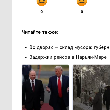
0
0
Читайте также:
Во дворах — склад мусора: губер
Задержки рейсов в Нарьян-Маре