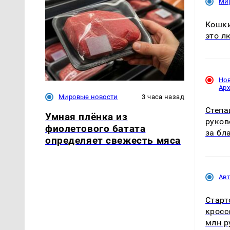
Ми
Кошки
это л
Но
Ар
Мировые новости
3 часа назад
Степа
Умная плёнка из
руков
фиолетового батата
за бл
определяет свежесть мяса
Ав
Старт
кросс
млн р