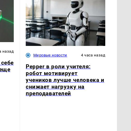
а назад
Мировые новости
4 часа назад
 себе
Pepper в роли учителя:
 еще
робот мотивирует
учеников лучше человека и
снижает нагрузку на
преподавателей