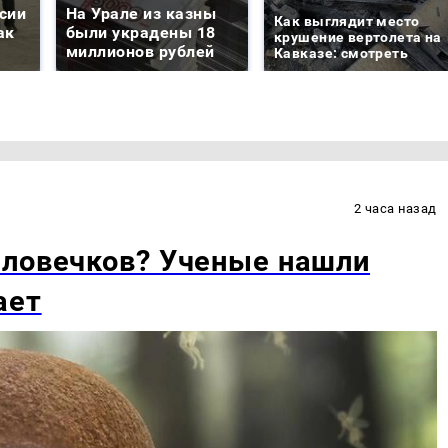
сии
На Урале из казны
Как выглядит место
ак
были украдены 18
крушение вертолета на
миллионов рублей
Кавказе: смотреть
2 часа назад
еловечков? Ученые нашли
ает