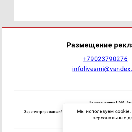
Размещение рек
+79023790276
infolivesmi@yandex
Наименование СМИ: Арх
Главный редактор: Самохин А
Мы используем cookie.
Зарегистрировавший орган: Федеральная служба по надзо
персональные дан