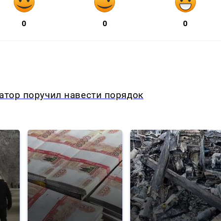
0
0
0
натор поручил навести порядок