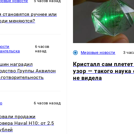
ровые новости
5 часов назад
 становятся ручнее или
юди меняются?
вости
6 часов
хангельска
назад
Мировые новости
3 час
Кристалл сам плетет
шин наградил
узор — такого наука
одство Группы Аквилон
не видела
аготворительность
то
6 часов назад
овали продажи
овера Haval H10: от 2,5
ублей