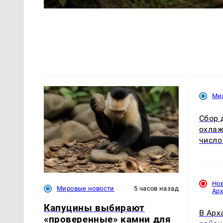
Ми
Сбор 
охлаж
число
Но
Мировые новости
5 часов назад
Ар
Капуцины выбирают
В Арх
«проверенные» камни для