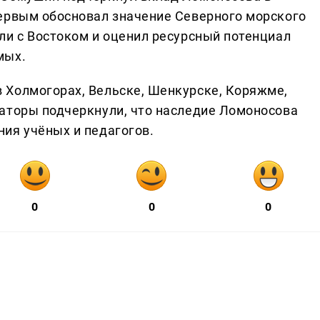
ервым обосновал значение Северного морского
ли с Востоком и оценил ресурсный потенциал
мых.
 Холмогорах, Вельске, Шенкурске, Коряжме,
аторы подчеркнули, что наследие Ломоносова
ия учёных и педагогов.
0
0
0