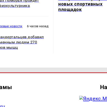
ах Поморья пройдет
новых спортивных
физкультурника
площадок
ровые новости
6 часов назад
еандертальцев добавил
еменным людям 270
мов мышц
ламы
На
.ru