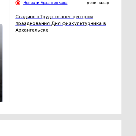
Новости Архангельска
день назад
Стадион «Труд» станет центром
празднования Дня физкультурника в
Архангельске
Таких событий не
В магазинах России
было с 1945: чего
ажиотаж из-за этого
ждать всем нам?
продукта: что купить?