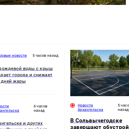
ровые новости
5 часов назад
дождевой воды с крыш
дает города и снижает
 дней жары
Новости
5 час
вости
6 часов
Архангельска
назад
хангельска
назад
В Сольвычегодске
ангельске и других
завершают обустрой