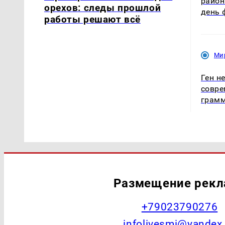
район
орехов: следы прошлой
день 
работы решают всё
Ми
Ген н
совр
грам
Размещение рек
+79023790276
infolivesmi@yandex