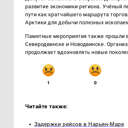
развитие экономики региона. Учёный п
пути как кратчайшего маршрута торгов
Арктики для добычи полезных ископае
Памятные мероприятия также прошли в
Северодвинске и Новодвинске. Организ
продолжает вдохновлять новые поколен
1
0
Читайте также:
Задержки рейсов в Нарьян-Маре