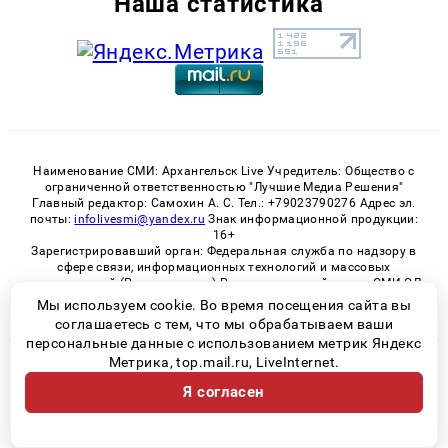
Наша статистика
Наименование СМИ: Архангельск Live Учредитель: Общество с
ограниченной ответственностью "Лучшие Медиа Решения"
Главный редактор: Самохин А. С. Тел.: +79023790276 Адрес эл.
почты:
infolivesmi@yandex.ru
Знак информационной продукции:
16+
Зарегистрировавший орган: Федеральная служба по надзору в
сфере связи, информационных технологий и массовых
коммуникаций (Роскомнадзор) Регистрационный номер СМИ ЭЛ
№ ФС 77 - 82533 от 21.01.2022
Мы используем cookie. Во время посещения сайта вы
соглашаетесь с тем, что мы обрабатываем ваши
персональные данные с использованием метрик Яндекс
Метрика, top.mail.ru, LiveInternet.
© 2026 «Архангельск Live» | Все права защищены
Я согласен
Возрастная категория сайта 16+
Политика конфиденциальности