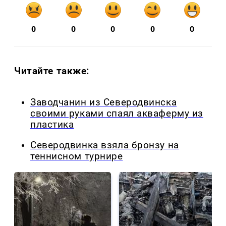
0
0
0
0
0
Читайте также:
Заводчанин из Северодвинска
своими руками спаял акваферму из
пластика
Северодвинка взяла бронзу на
теннисном турнире