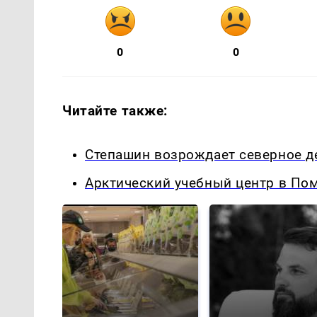
0
0
Читайте также:
Степашин возрождает северное д
Арктический учебный центр в Пом