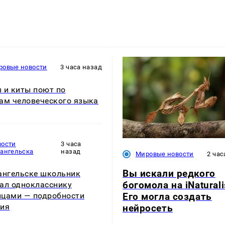
ровые новости
3 часа назад
 и киты поют по
ам человеческого языка
вости
3 часа
хангельска
назад
Мировые новости
2 час
Вы искали редкого
ангельске школьник
богомола на iNaturali
ал однокласснику
Его могла создать
цами — подробности
тия
нейросеть