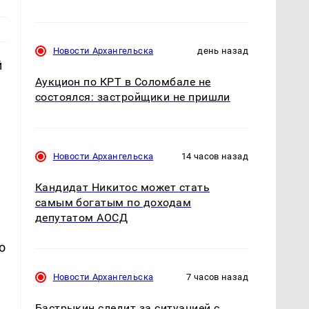
Новости Архангельска
день назад
й
Аукцион по КРТ в Соломбале не
состоялся: застройщики не пришли
Новости Архангельска
14 часов назад
Кандидат Никитос может стать
самым богатым по доходам
депутатом АОСД
о
Новости Архангельска
7 часов назад
Бастрыкин следит за ситуацией с