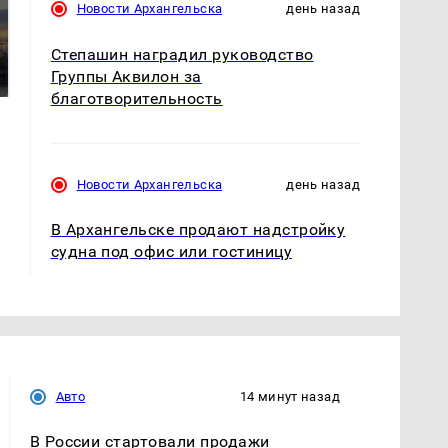
Новости Архангельска
день назад
СМИ: В Химках на
полицейскую
В магазинах России
Степашин наградил руководство
машину напали и
ажиотаж из-за этого
Группы Аквилон за
подожгли.
продукта: что купить?
благотворительность
Новости Архангельска
день назад
В Архангельске продают надстройку
судна под офис или гостиницу
Авто
14 минут назад
В России стартовали продажи