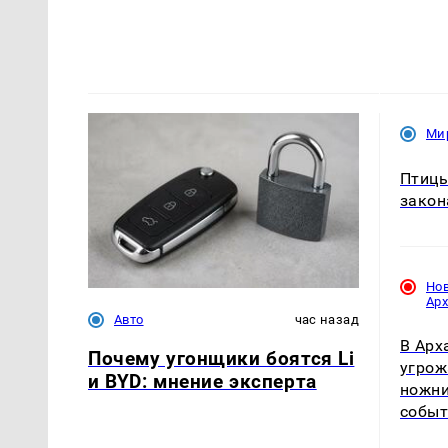
Ми
Птицы
закон
Но
Ар
Авто
час назад
В Арх
Почему угонщики боятся Li
угрож
и BYD: мнение эксперта
ножни
собы