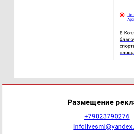
Но
Ар
В Кот
благо
спорт
площ
Размещение рек
+79023790276
infolivesmi@yandex