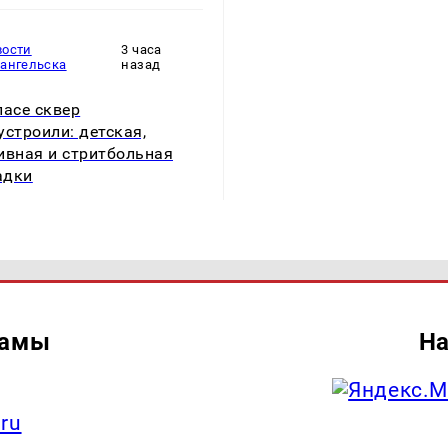
вости
3 часа
хангельска
назад
ласе сквер
устроили: детская,
ивная и стритбольная
адки
ламы
На
.ru