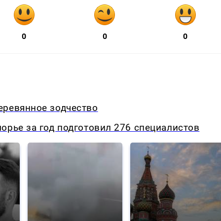
0
0
0
еревянное зодчество
орье за год подготовил 276 специалистов