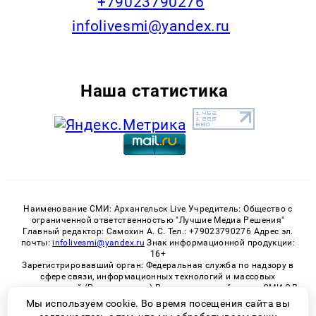
+79023790276
infolivesmi@yandex.ru
Наша статистика
Наименование СМИ: Архангельск Live Учредитель: Общество с
ограниченной ответственностью "Лучшие Медиа Решения"
Главный редактор: Самохин А. С. Тел.: +79023790276 Адрес эл.
почты:
infolivesmi@yandex.ru
Знак информационной продукции:
16+
Зарегистрировавший орган: Федеральная служба по надзору в
сфере связи, информационных технологий и массовых
коммуникаций (Роскомнадзор) Регистрационный номер СМИ ЭЛ
№ ФС 77 - 82533 от 21.01.2022
Мы используем cookie. Во время посещения сайта вы