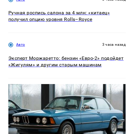
Ручная роспись салона за 4 млн: «китаец»
получил опцию уровня Rolls–Royce
Авто
3 часа назад
Эксперт Моржаретто: бензин «Евро-2» подойдет
«Жигулям» и другим старым машинам