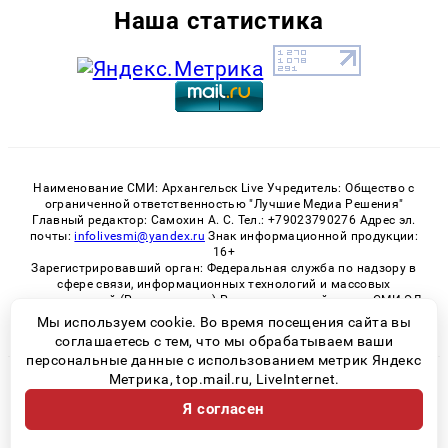
Наша статистика
Наименование СМИ: Архангельск Live Учредитель: Общество с
ограниченной ответственностью "Лучшие Медиа Решения"
Главный редактор: Самохин А. С. Тел.: +79023790276 Адрес эл.
почты:
infolivesmi@yandex.ru
Знак информационной продукции:
16+
Зарегистрировавший орган: Федеральная служба по надзору в
сфере связи, информационных технологий и массовых
коммуникаций (Роскомнадзор) Регистрационный номер СМИ ЭЛ
№ ФС 77 - 82533 от 21.01.2022
Мы используем cookie. Во время посещения сайта вы
соглашаетесь с тем, что мы обрабатываем ваши
персональные данные с использованием метрик Яндекс
Метрика, top.mail.ru, LiveInternet.
© 2026 «Архангельск Live» | Все права защищены
Я согласен
Возрастная категория сайта 16+
Политика конфиденциальности