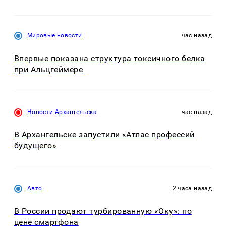
Мировые новости
час назад
Впервые показана структура токсичного белка
при Альцгеймере
Новости Архангельска
час назад
В Архангельске запустили «Атлас профессий
будущего»
Авто
2 часа назад
В России продают турбированную «Оку»: по
цене смартфона