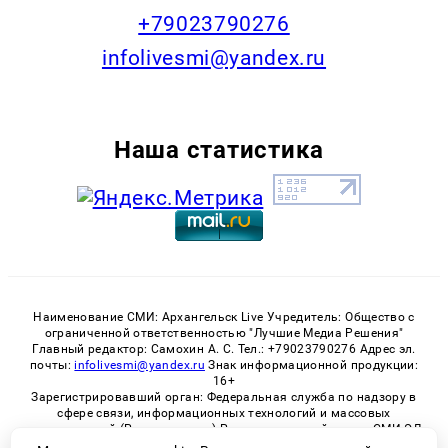
+79023790276
infolivesmi@yandex.ru
Наша статистика
Наименование СМИ: Архангельск Live Учредитель: Общество с
ограниченной ответственностью "Лучшие Медиа Решения"
Главный редактор: Самохин А. С. Тел.: +79023790276 Адрес эл.
почты:
infolivesmi@yandex.ru
Знак информационной продукции:
16+
Зарегистрировавший орган: Федеральная служба по надзору в
сфере связи, информационных технологий и массовых
коммуникаций (Роскомнадзор) Регистрационный номер СМИ ЭЛ
№ ФС 77 - 82533 от 21.01.2022