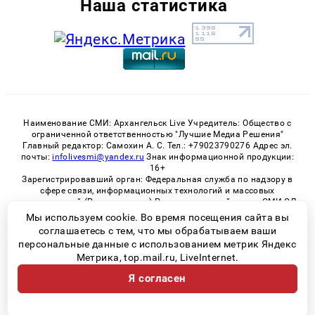
Наша статистика
Наименование СМИ: Архангельск Live Учредитель: Общество с
ограниченной ответственностью "Лучшие Медиа Решения"
Главный редактор: Самохин А. С. Тел.: +79023790276 Адрес эл.
почты:
infolivesmi@yandex.ru
Знак информационной продукции:
16+
Зарегистрировавший орган: Федеральная служба по надзору в
сфере связи, информационных технологий и массовых
коммуникаций (Роскомнадзор) Регистрационный номер СМИ ЭЛ
№ ФС 77 - 82533 от 21.01.2022
Мы используем cookie. Во время посещения сайта вы
соглашаетесь с тем, что мы обрабатываем ваши
персональные данные с использованием метрик Яндекс
Метрика, top.mail.ru, LiveInternet.
© 2026 «Архангельск Live» | Все права защищены
Я согласен
Возрастная категория сайта 16+
Политика конфиденциальности