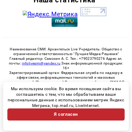
Наименование СМИ: Архангельск Live Учредитель: Общество с
ограниченной ответственностью "Лучшие Медиа Решения"
Главный редактор: Самохин А. С. Тел.: +79023790276 Адрес эл.
почты:
infolivesmi@yandex.ru
Знак информационной продукции:
16+
Зарегистрировавший орган: Федеральная служба по надзору в
сфере связи, информационных технологий и массовых
коммуникаций (Роскомнадзор) Регистрационный номер СМИ ЭЛ
№ ФС 77 - 82533 от 21.01.2022
Мы используем cookie. Во время посещения сайта вы
соглашаетесь с тем, что мы обрабатываем ваши
персональные данные с использованием метрик Яндекс
Метрика, top.mail.ru, LiveInternet.
© 2026 «Архангельск Live» | Все права защищены
Я согласен
Возрастная категория сайта 16+
Политика конфиденциальности