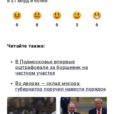
в $1 млрд и более.
0
0
0
2
0
Читайте также:
В Подмосковье впервые
оштрафовали за борщевик на
частном участке
Во дворах — склад мусора:
губернатор поручил навести порядок