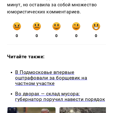
минут, но оставила за собой множество
юмористических комментариев.
0
0
0
0
0
Читайте также:
В Подмосковье впервые
оштрафовали за борщевик на
частном участке
Во дворах — склад мусора:
губернатор поручил навести порядок