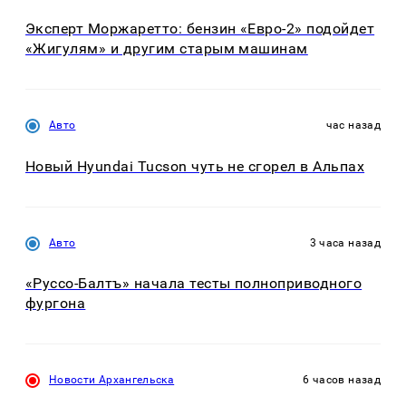
Эксперт Моржаретто: бензин «Евро-2» подойдет
«Жигулям» и другим старым машинам
Авто
час назад
Новый Hyundai Tucson чуть не сгорел в Альпах
Авто
3 часа назад
«Руссо-Балтъ» начала тесты полноприводного
фургона
Новости Архангельска
6 часов назад