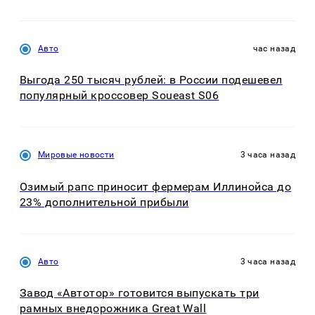
Авто
час назад
Выгода 250 тысяч рублей: в России подешевел
популярный кроссовер Soueast S06
Мировые новости
3 часа назад
Озимый рапс приносит фермерам Иллинойса до
23% дополнительной прибыли
Авто
3 часа назад
Завод «Автотор» готовится выпускать три
рамных внедорожника Great Wall